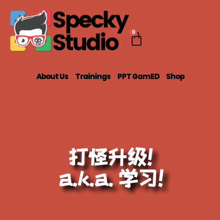
0
About Us
Trainings
PPT GamED
Shop
打怪升级!
a.k.a. 学习!