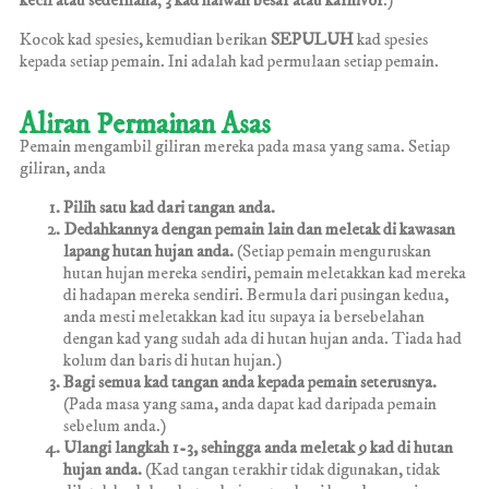
kecil atau
sederhana
,
3 kad haiwan besar
atau
karnivor
.)
Kocok kad spesies, kemudian berikan
SEPULUH
kad spesies
kepada setiap pemain. Ini adalah kad permulaan setiap pemain.
Aliran Permainan Asas
Pemain mengambil giliran mereka pada masa yang sama. Setiap
giliran, anda
Pilih satu kad dari tangan anda.
Dedahkannya dengan pemain lain dan meletak di kawasan
lapang hutan hujan anda.
(Setiap pemain menguruskan
hutan hujan mereka sendiri, pemain meletakkan kad mereka
di hadapan mereka sendiri. Bermula dari pusingan kedua,
anda mesti meletakkan kad itu supaya ia bersebelahan
dengan kad yang sudah ada di hutan hujan anda. Tiada had
kolum dan baris di hutan hujan.)
Bagi semua kad tangan anda kepada pemain seterusnya.
(Pada masa yang sama, anda dapat kad daripada pemain
sebelum anda.)
Ulangi langkah 1-3, sehingga anda meletak 9 kad di hutan
hujan anda.
(Kad tangan terakhir tidak digunakan, tidak