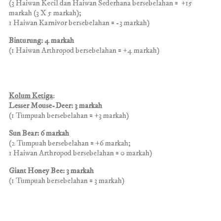
(3
Haiwan Kecil dan Haiwan Sederhana bersebelahan
= +15
markah (3 X 5 markah);
1 Haiwan Karnivor bersebelahan = -3 markah)
Binturung: 4 markah
(1
Haiwan Arthropod
bersebelahan
= +4 markah)
Kolum Ketiga
:
Lesser Mouse-Deer: 3 markah
(1 Tumpuah bersebelahan = +3 markah)
Sun Bear: 6 markah
(2
Tumpuah bersebelahan
= +6 markah;
1
Haiwan Arthropod
bersebelahan
= 0 markah)
Giant Honey Bee: 3 markah
(1
Tumpuah bersebelahan
= 3 markah)