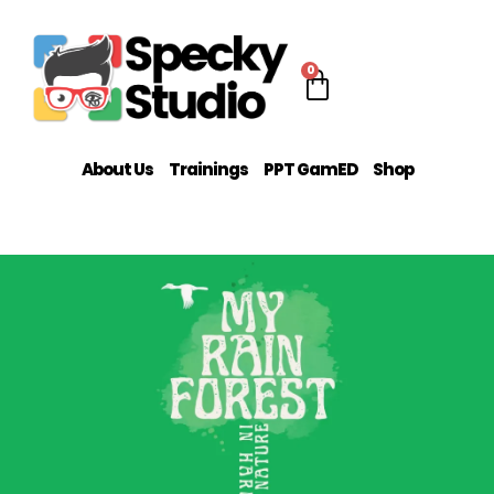
0
About Us
Trainings
PPT GamED
Shop