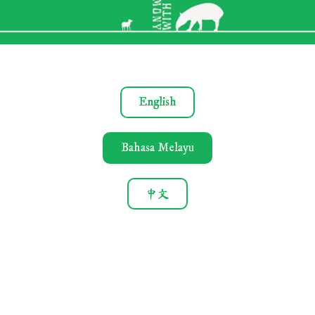
English
Bahasa Melayu
中文