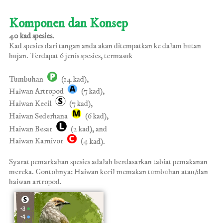
Komponen dan Konsep
40 kad spesies.
Kad spesies dari tangan anda akan ditempatkan ke dalam hutan
hujan. Terdapat 6 jenis spesies, termasuk
Tumbuhan
(1
4 kad),
Hai
wan Artropod
(7 kad),
Haiwan Kecil
(7 kad),
Haiwan Sederhana
(6 kad),
Haiwan Besar
(2 kad), and
Haiwan Karnivor
(4
kad
).
Syarat pemarkahan spesies adalah berdasarkan tabiat pemakanan
mereka. Contohnya: Haiwan kecil memakan tumbuhan atau/dan
haiwan artropod.